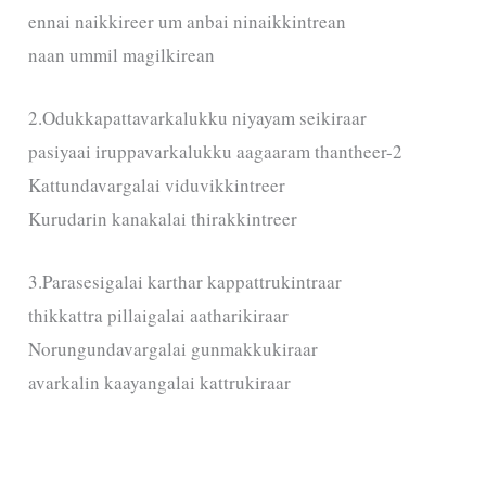
ennai naikkireer um anbai ninaikkintrean
naan ummil magilkirean
2.Odukkapattavarkalukku niyayam seikiraar
pasiyaai iruppavarkalukku aagaaram thantheer-2
Kattundavargalai viduvikkintreer
Kurudarin kanakalai thirakkintreer
3.Parasesigalai karthar kappattrukintraar
thikkattra pillaigalai aatharikiraar
Norungundavargalai gunmakkukiraar
avarkalin kaayangalai kattrukiraar