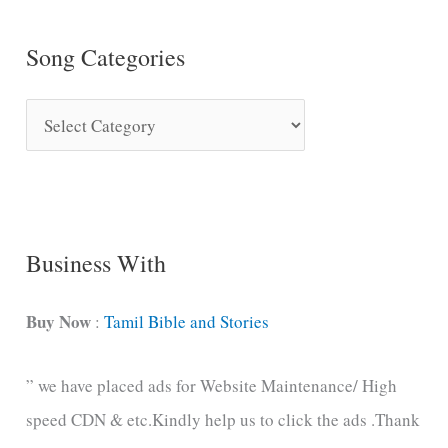
Song Categories
S
o
n
g
C
Business With
a
t
Buy Now
:
Tamil Bible and Stories
e
” we have placed ads for Website Maintenance/ High
g
speed CDN & etc.Kindly help us to click the ads .Thank
o