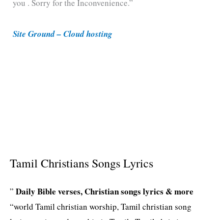
you . Sorry for the Inconvenience.”
r
i
Site Ground – Cloud hosting
e
s
Tamil Christians Songs Lyrics
Daily Bible verses, Christian songs lyrics & more
”
“world Tamil christian worship, Tamil christian song