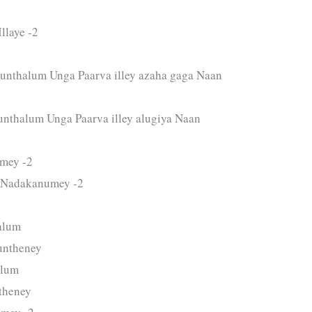
llaye -2
unthalum Unga Paarva illey azaha gaga Naan
unthalum Unga Paarva illey alugiya Naan
mey -2
n Nadakanumey -2
alum
untheney
alum
theney