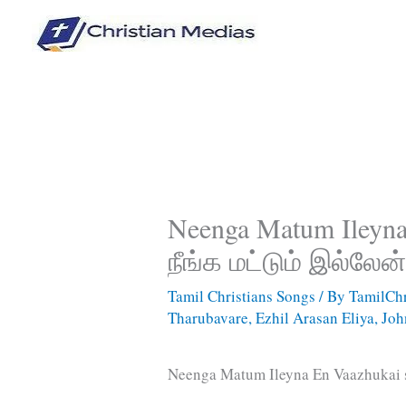
Skip
to
content
Neenga Matum Ileyna 
நீங்க மட்டும் இல்லே
Tamil Christians Songs
/ By
TamilChr
Tharubavare
,
Ezhil Arasan Eliya
,
Joh
Neenga Matum Ileyna En Vaazhukai s