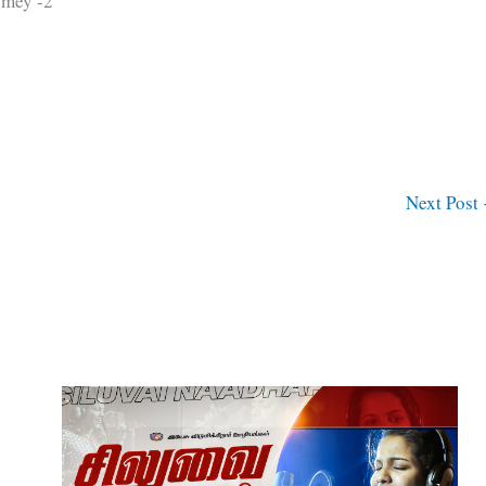
umey -2
Next Post