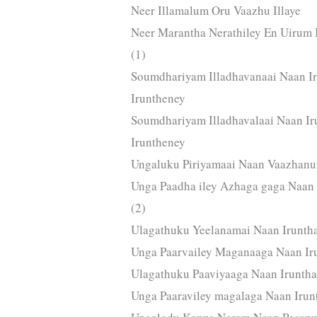
Neer Illamalum Oru Vaazhu Illaye
Neer Marantha Nerathiley En Uirum I
(1)
Soumdhariyam Illadhavanaai Naan Ir
Iruntheney
Soumdhariyam Illadhavalaai Naan Ir
Iruntheney
Ungaluku Piriyamaai Naan Vaazhanu
Unga Paadha iley Azhaga gaga Naa
(2)
Ulagathuku Yeelanamai Naan Irunth
Unga Paarvailey Maganaaga Naan Ir
Ulagathuku Paaviyaaga Naan Irunth
Unga Paaraviley magalaga Naan Irun