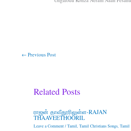
Ungalodu Konza Neram Naan Pesan
←
Previous Post
Related Posts
ராஜன் தாவீதூரிலுள்ள-RAJAN
THAAVEETHOORIL
Leave a Comment
/
Tamil
,
Tamil Christians Songs
,
Tamil