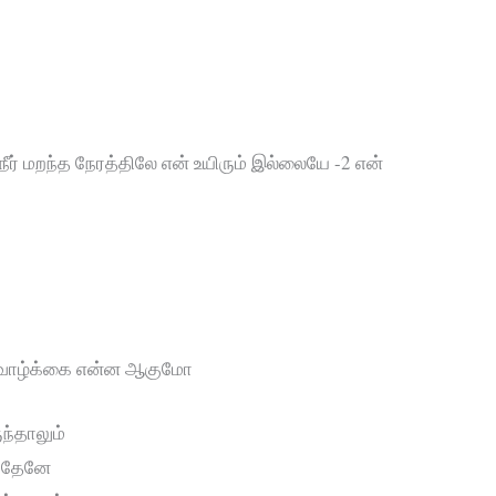
நீர் மறந்த நேரத்திலே என் உயிரும் இல்லையே -2 என்
ன் வாழ்க்கை என்ன ஆகுமோ
ந்தாலும்
ந்தேனே