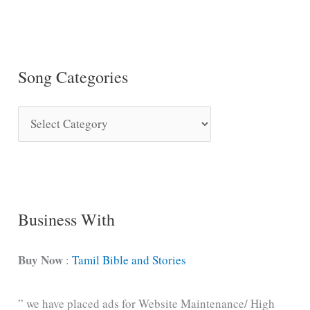
Song Categories
S
o
n
g
C
Business With
a
t
Buy Now
:
Tamil Bible and Stories
e
” we have placed ads for Website Maintenance/ High
g