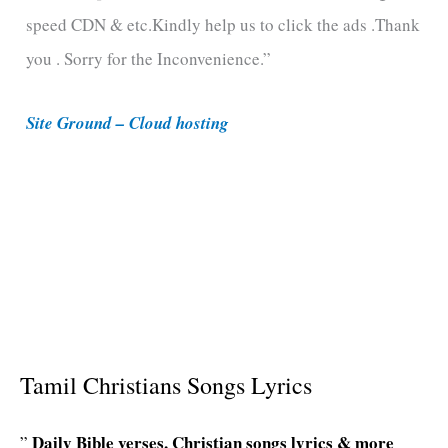
speed CDN & etc.Kindly help us to click the ads .Thank
o
you . Sorry for the Inconvenience.”
r
i
Site Ground – Cloud hosting
e
s
Tamil Christians Songs Lyrics
Daily Bible verses, Christian songs lyrics & more
”