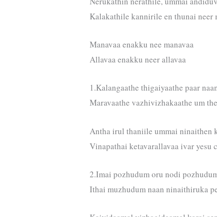
Nerukathin nerathile, ummai andiduv
Kalakathile kannirile en thunai nee
Manavaa enakku nee manavaa
Allavaa enakku neer allavaa
1.Kalangaathe thigaiyaathe paar naa
Maravaathe vazhivizhakaathe um th
Antha irul thaniile ummai ninaithen
Vinapathai ketavarallavaa ivar yesu c
2.Imai pozhudum oru nodi pozhudum
Ithai muzhudum naan ninaithiruka 