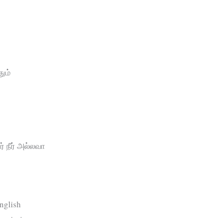
ும்
் நீர் அல்லவா
english