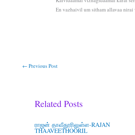
Kaividaamal vizhagidaamal karai ser
En vazhaivil um sitham allavaa nirai
←
Previous Post
Related Posts
ராஜன் தாவீதூரிலுள்ள-RAJAN
THAAVEETHOORIL