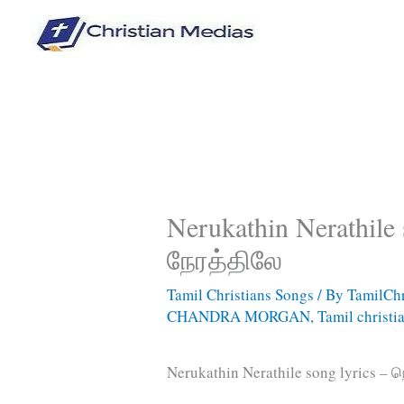
Skip
to
content
Nerukathin Nerathile
நேரத்திலே
Tamil Christians Songs
/ By
TamilChr
CHANDRA MORGAN
,
Tamil christi
Nerukathin Nerathile song lyrics – 