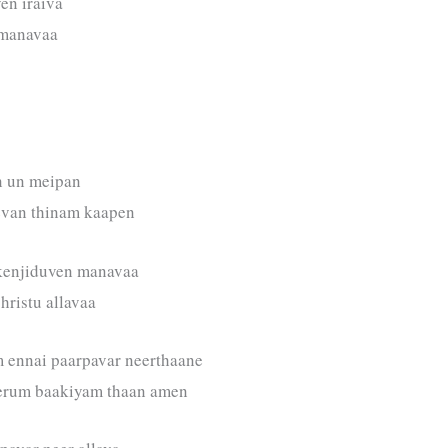
en iraiva
r manavaa
n un meipan
evan thinam kaapen
 kenjiduven manavaa
hristu allavaa
 ennai paarpavar neerthaane
perum baakiyam thaan amen