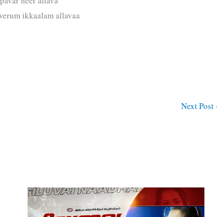
pavar neer allava
 verum ikkaalam allavaa
Next Post