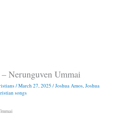
 – Nerunguven Ummai
istians
/
March 27, 2025
/
Joshua Amos
,
Joshua
ristian songs
 Ummai