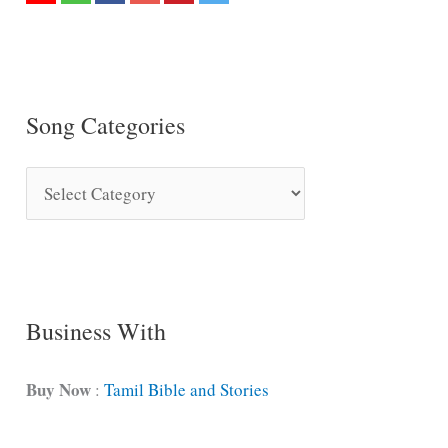
Song Categories
S
o
n
g
C
Business With
a
t
Buy Now
:
Tamil Bible and Stories
e