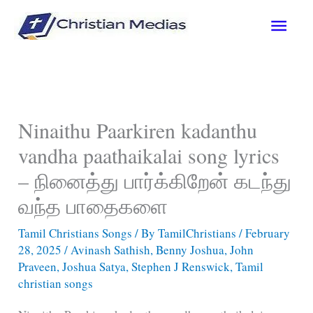
Skip
Main
to
content
Men
Ninaithu Paarkiren kadanthu
vandha paathaikalai song lyrics
– நினைத்து பார்க்கிறேன் கடந்து
வந்த பாதைகளை
Tamil Christians Songs
/ By
TamilChristians
/
February
28, 2025
/
Avinash Sathish
,
Benny Joshua
,
John
Praveen
,
Joshua Satya
,
Stephen J Renswick
,
Tamil
christian songs