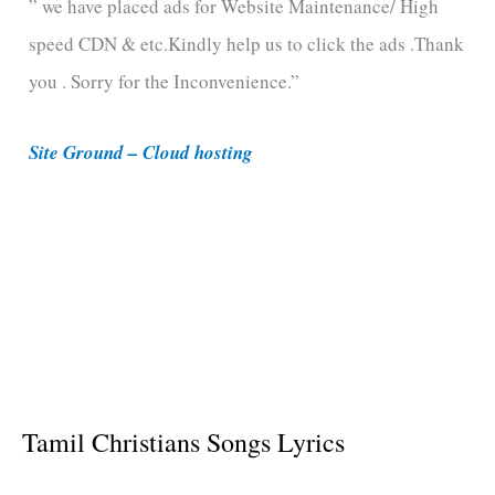
” we have placed ads for Website Maintenance/ High
g
speed CDN & etc.Kindly help us to click the ads .Thank
o
you . Sorry for the Inconvenience.”
r
i
Site Ground – Cloud hosting
e
s
Tamil Christians Songs Lyrics