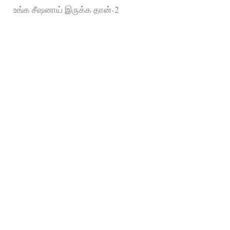
உங்க சீஷனாய் இருக்க தான்-2