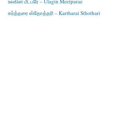
உலகின் மீட்பரே – Ulagin Meetparae
கர்த்தரை ஸ்தோத்தரி – Kartharai Sthothari