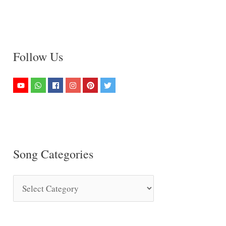
Follow Us
Song Categories
S
o
n