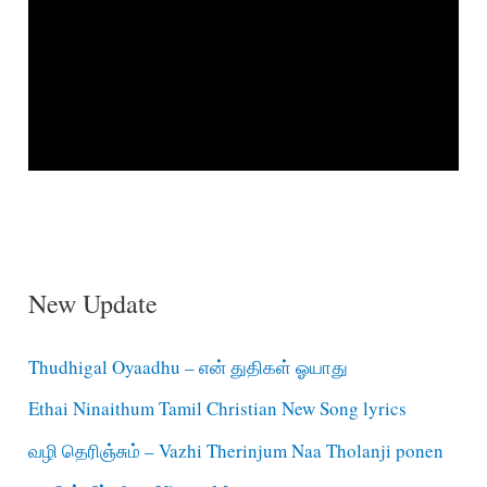
New Update
Thudhigal Oyaadhu – என் துதிகள் ஓயாது
Ethai Ninaithum Tamil Christian New Song lyrics
வழி தெரிஞ்சும் – Vazhi Therinjum Naa Tholanji ponen