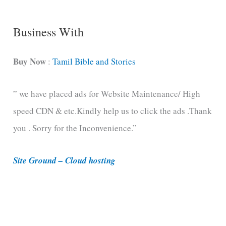
g
C
Business With
a
t
Buy Now
:
Tamil Bible and Stories
e
” we have placed ads for Website Maintenance/ High
g
speed CDN & etc.Kindly help us to click the ads .Thank
o
you . Sorry for the Inconvenience.”
r
i
Site Ground – Cloud hosting
e
s