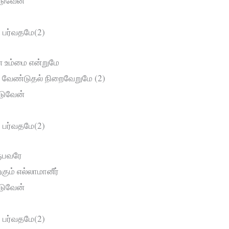
ாடுவேன்
த பர்வதமே(2)
ன் உம்மை என்றுமே
 வேண்டுதல் நிறைவேறுமே (2)
ாடுவேன்
த பர்வதமே(2)
ருபவரே
கும் எல்லாமானீர்
ாடுவேன்
த பர்வதமே(2)