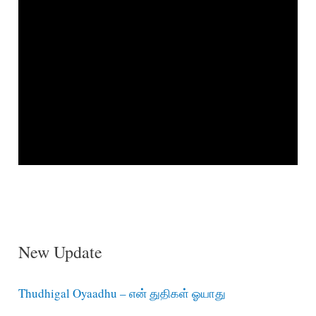
New Update
Thudhigal Oyaadhu – என் துதிகள் ஓயாது