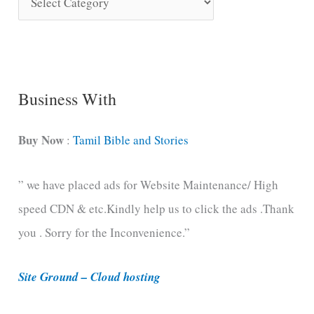
o
n
g
C
Business With
a
t
Buy Now
:
Tamil Bible and Stories
e
” we have placed ads for Website Maintenance/ High
g
speed CDN & etc.Kindly help us to click the ads .Thank
o
you . Sorry for the Inconvenience.”
r
i
Site Ground – Cloud hosting
e
s