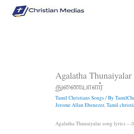
Skip
to
content
Agalatha Thunaiyala
துணையாளர்
Tamil Christians Songs
/ By
TamilChr
Jerome Allan Ebenezer
,
Tamil christ
Agalatha Thunaiyalar song lyrics