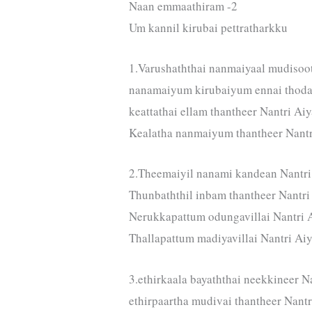
Naan emmaathiram -2
Um kannil kirubai pettratharkku
1.Varushaththai nanmaiyaal mudisoot
nanamaiyum kirubaiyum ennai thodar
keattathai ellam thantheer Nantri Ai
Kealatha nanmaiyum thantheer Nantr
2.Theemaiyil nanami kandean Nantri
Thunbaththil inbam thantheer Nantri
Nerukkapattum odungavillai Nantri 
Thallapattum madiyavillai Nantri Ai
3.ethirkaala bayaththai neekkineer N
ethirpaartha mudivai thantheer Nantr