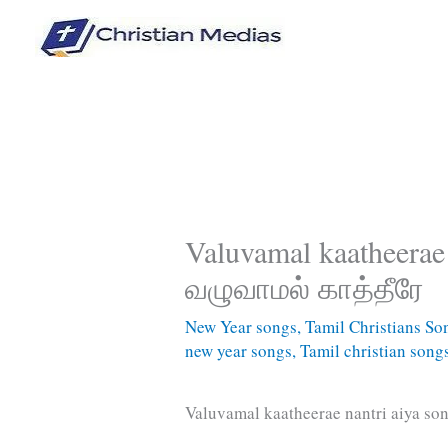
Skip
to
content
Valuvamal kaatheerae 
வழுவாமல் காத்தீரே
New Year songs
,
Tamil Christians So
new year songs
,
Tamil christian song
Valuvamal kaatheerae nantri aiya so