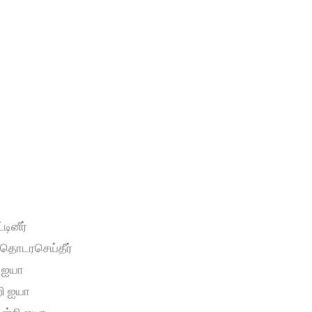
டினீர்
 தொடரசெய்தீர்
ி ஐயா
றி ஐயா