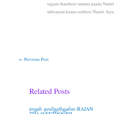
sugam thantheer ummai paada Nantri
athisayam kaana seitheer Nantri Aiya
←
Previous Post
Related Posts
ராஜன் தாவீதூரிலுள்ள-RAJAN
THAAVEETHOORIL