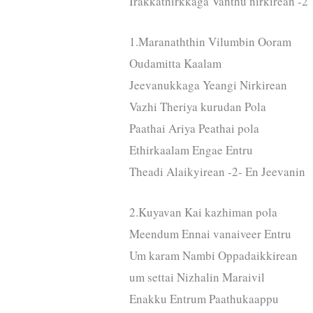
Irakkathirkkaga Vanthu nirkirean -2
1.Maranaththin Vilumbin Ooram
Oudamitta Kaalam
Jeevanukkaga Yeangi Nirkirean
Vazhi Theriya kurudan Pola
Paathai Ariya Peathai pola
Ethirkaalam Engae Entru
Theadi Alaikyirean -2- En Jeevanin
2.Kuyavan Kai kazhiman pola
Meendum Ennai vanaiveer Entru
Um karam Nambi Oppadaikkirean
um settai Nizhalin Maraivil
Enakku Entrum Paathukaappu