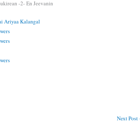
kirean -2- En Jeevanin
i Ariyaa Kalangal
swers
swers
swers
Next Post