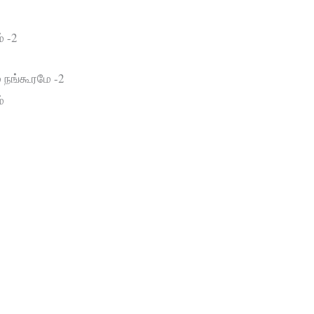
் -2
் நங்கூரமே -2
்