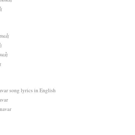
்
்
னவர்
்
வர்
்
ar song lyrics in English
avar
navar