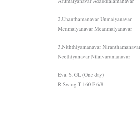
Arumaiyanavar Adaikkalamanavar
2.Unanthamanavar Unmaiyanavar
Menmaiyanavar Meanmaiyanavar
3.Niththiyamanavar Niranthamanava
Neethiyanavar Nilaivaramanavar
Eva. S. GL (One day)
R-Swing T-160 F 6/8