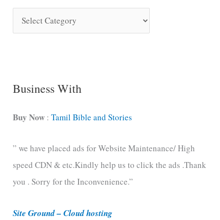
S
o
n
g
C
Business With
a
t
Buy Now
:
Tamil Bible and Stories
e
” we have placed ads for Website Maintenance/ High
g
speed CDN & etc.Kindly help us to click the ads .Thank
o
you . Sorry for the Inconvenience.”
r
i
Site Ground – Cloud hosting
e