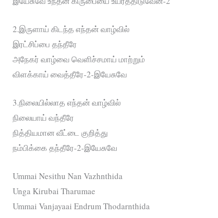
இயேசுவே உந்தன் கிருபையை உயர்த்திடுவேன்-2
2.இருளாய் கிடந்த எந்தன் வாழ்வில்
இரட்சிப்பை தந்தீரே
அநேகர் வாழ்வை வெளிச்சமாய் மாற்றும்
விளக்காய் வைத்தீரே-2-இயேசுவே
3.நிலையில்லாத எந்தன் வாழ்வில்
நிலையாய் வந்தீரே
நித்தியமான வீட்டை குறித்து
நம்பிக்கை தந்தீரே-2-இயேசுவே
Ummai Nesithu Nan Vazhnthida
Unga Kirubai Tharumae
Ummai Vanjayaai Endrum Thodarnthida