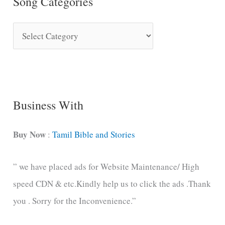
Song Categories
S
o
n
g
C
Business With
a
t
Buy Now
:
Tamil Bible and Stories
e
” we have placed ads for Website Maintenance/ High
g
speed CDN & etc.Kindly help us to click the ads .Thank
o
you . Sorry for the Inconvenience.”
r
i