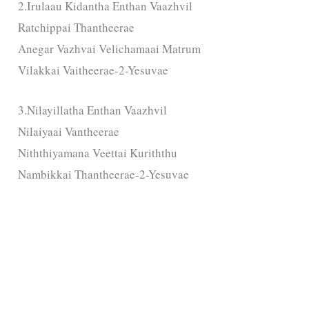
2.Irulaau Kidantha Enthan Vaazhvil
Ratchippai Thantheerae
Anegar Vazhvai Velichamaai Matrum
Vilakkai Vaitheerae-2-Yesuvae
3.Nilayillatha Enthan Vaazhvil
Nilaiyaai Vantheerae
Niththiyamana Veettai Kuriththu
Nambikkai Thantheerae-2-Yesuvae