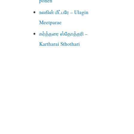
ponen
உலகின் மீட்பரே – Ulagin
Meetparae
கர்த்தரை ஸ்தோத்தரி –
Kartharai Sthothari