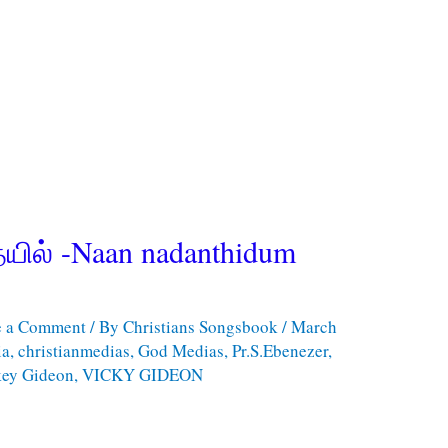
ையில் -Naan nadanthidum
e a Comment
/ By
Christians Songsbook
/
March
ia
,
christianmedias
,
God Medias
,
Pr.S.Ebenezer
,
key Gideon
,
VICKY GIDEON