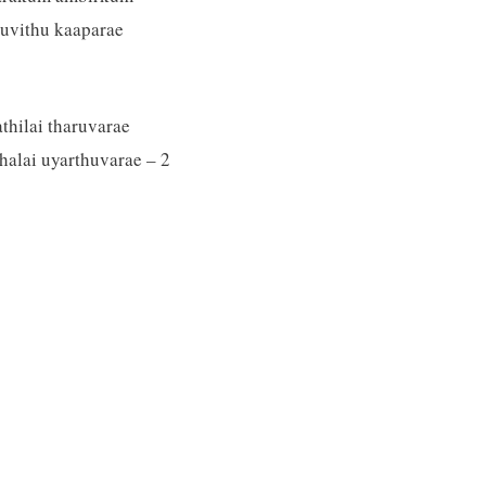
puvithu kaaparae
thilai tharuvarae
thalai uyarthuvarae – 2