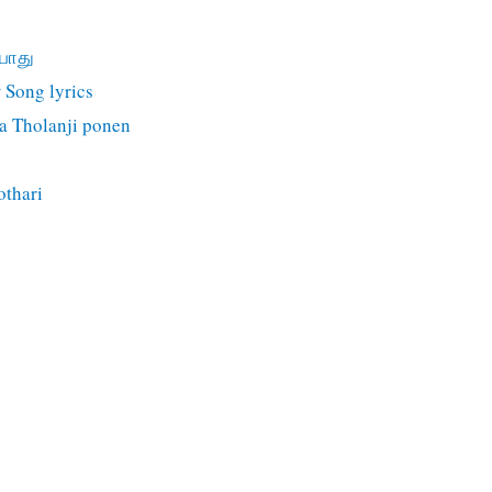
யாது
 Song lyrics
a Tholanji ponen
othari