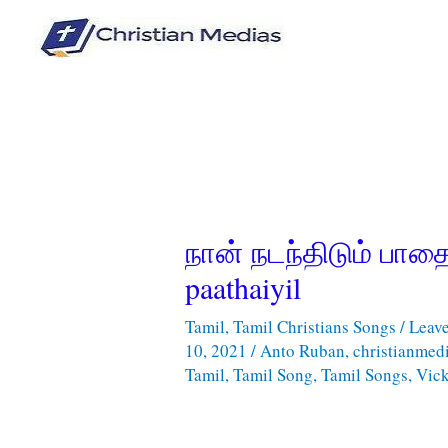
Skip
to
content
நான் நடந்திடும் பாத
paathaiyil
Tamil
,
Tamil Christians Songs
/
Leav
10, 2021
/
Anto Ruban
,
christianmed
Tamil
,
Tamil Song
,
Tamil Songs
,
Vic