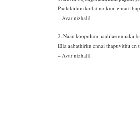
Paalakidum kollai noikum ennai tha
– Avar nizhalil
2. Naan koopidum naalilae ennaku ba
Ella aabathirku ennai thapuvithu en 
– Avar nizhalil