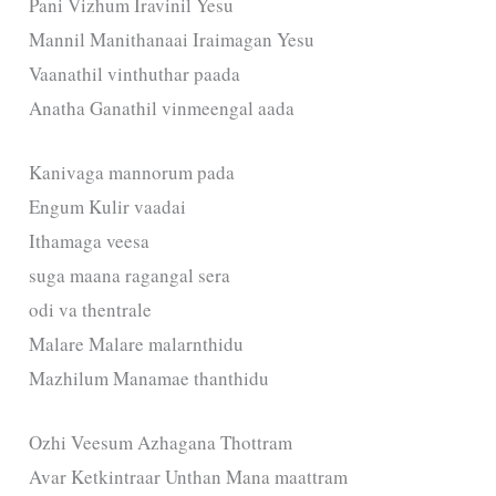
Pani Vizhum Iravinil Yesu
Mannil Manithanaai Iraimagan Yesu
Vaanathil vinthuthar paada
Anatha Ganathil vinmeengal aada
Kanivaga mannorum pada
Engum Kulir vaadai
Ithamaga veesa
suga maana ragangal sera
odi va thentrale
Malare Malare malarnthidu
Mazhilum Manamae thanthidu
Ozhi Veesum Azhagana Thottram
Avar Ketkintraar Unthan Mana maattram