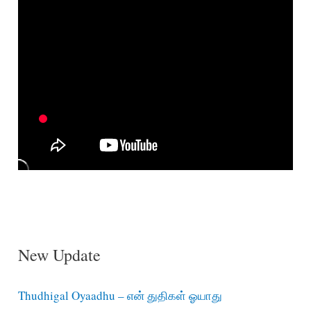
New Update
Thudhigal Oyaadhu – என் துதிகள் ஓயாது