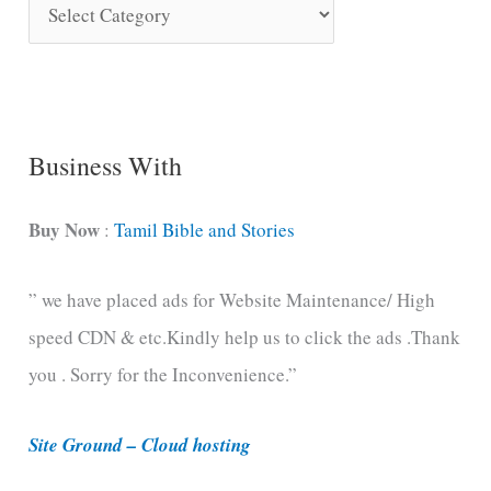
S
o
n
g
C
Business With
a
t
Buy Now
:
Tamil Bible and Stories
e
” we have placed ads for Website Maintenance/ High
g
speed CDN & etc.Kindly help us to click the ads .Thank
o
you . Sorry for the Inconvenience.”
r
i
Site Ground – Cloud hosting
e
s