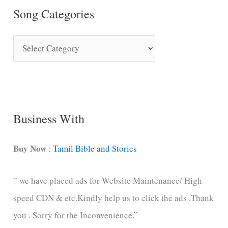
Song Categories
S
o
n
g
C
Business With
a
t
Buy Now
:
Tamil Bible and Stories
e
” we have placed ads for Website Maintenance/ High
g
speed CDN & etc.Kindly help us to click the ads .Thank
o
you . Sorry for the Inconvenience.”
r