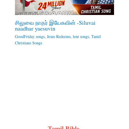
சிலுவை நாதர் இயேசுவின் -Siluvai
naadhar yaesuvin
GoodFriday songs
,
Jesus Redeems
,
lent songs
,
Tamil
Christians Songs
Tamil Bible