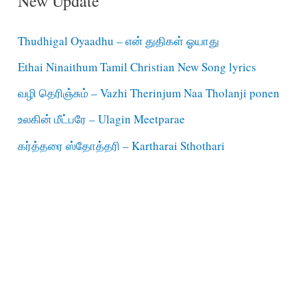
New Update
Thudhigal Oyaadhu – என் துதிகள் ஓயாது
Ethai Ninaithum Tamil Christian New Song lyrics
வழி தெரிஞ்சும் – Vazhi Therinjum Naa Tholanji ponen
உலகின் மீட்பரே – Ulagin Meetparae
கர்த்தரை ஸ்தோத்தரி – Kartharai Sthothari