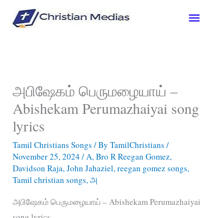
Skip
Main
to
content
Men
அபிஷேகம் பெருமழையாய் –
Abishekam Perumazhaiyai song
lyrics
Tamil Christians Songs
/ By
TamilChristians
/
November 25, 2024
/
A
,
Bro R Reegan Gomez
,
Davidson Raja
,
John Jahaziel
,
reegan gomez songs
,
Tamil christian songs
,
அ
அபிஷேகம் பெருமழையாய் – Abishekam Perumazhaiyai
song lyrics