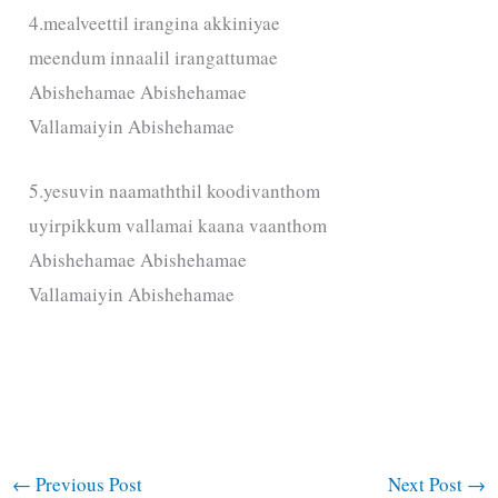
4.mealveettil irangina akkiniyae
meendum innaalil irangattumae
Abishehamae Abishehamae
Vallamaiyin Abishehamae
5.yesuvin naamaththil koodivanthom
uyirpikkum vallamai kaana vaanthom
Abishehamae Abishehamae
Vallamaiyin Abishehamae
←
Previous Post
Next Post
→