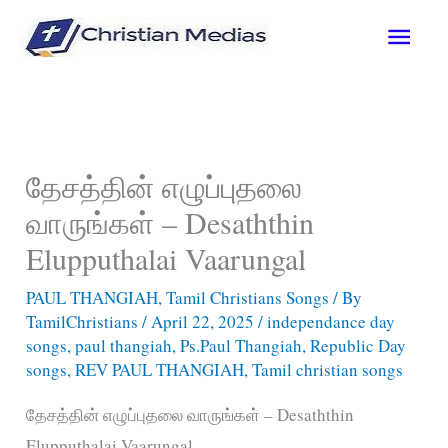
Skip
Main
to
content
Men
தேசத்தின் எழுப்புதலை
வாருங்கள் – Desaththin
Elupputhalai Vaarungal
PAUL THANGIAH
,
Tamil Christians Songs
/ By
TamilChristians
/
April 22, 2025
/
independance day
songs
,
paul thangiah
,
Ps.Paul Thangiah
,
Republic Day
songs
,
REV PAUL THANGIAH
,
Tamil christian songs
தேசத்தின் எழுப்புதலை வாருங்கள் – Desaththin
Elupputhalai Vaarungal