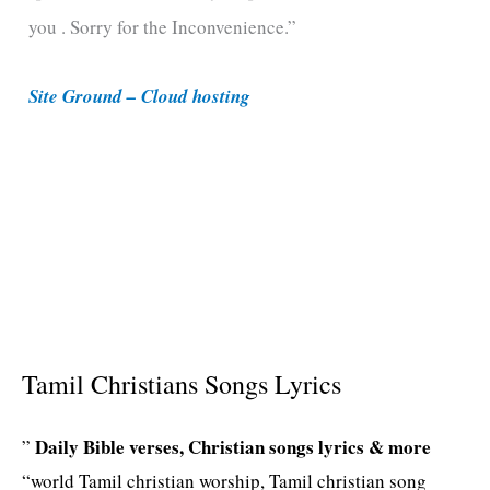
you . Sorry for the Inconvenience.”
r
i
Site Ground – Cloud hosting
e
s
Tamil Christians Songs Lyrics
Daily Bible verses, Christian songs lyrics & more
”
“world Tamil christian worship, Tamil christian song