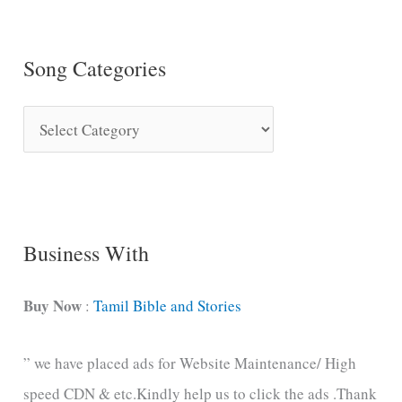
Song Categories
S
o
n
g
C
Business With
a
t
Buy Now
:
Tamil Bible and Stories
e
” we have placed ads for Website Maintenance/ High
g
speed CDN & etc.Kindly help us to click the ads .Thank
o