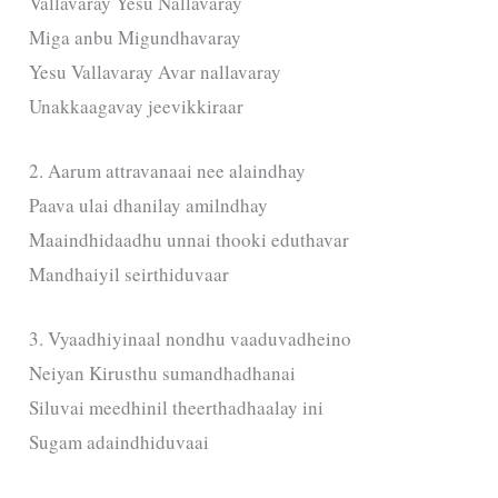
Vallavaray Yesu Nallavaray
Miga anbu Migundhavaray
Yesu Vallavaray Avar nallavaray
Unakkaagavay jeevikkiraar
2. Aarum attravanaai nee alaindhay
Paava ulai dhanilay amilndhay
Maaindhidaadhu unnai thooki eduthavar
Mandhaiyil seirthiduvaar
3. Vyaadhiyinaal nondhu vaaduvadheino
Neiyan Kirusthu sumandhadhanai
Siluvai meedhinil theerthadhaalay ini
Sugam adaindhiduvaai