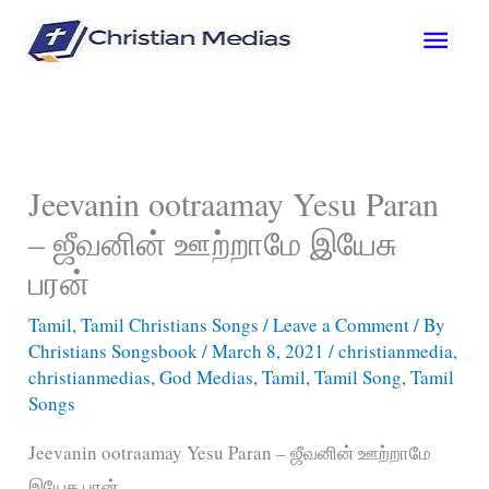
Skip
Main
to
content
Men
Jeevanin ootraamay Yesu Paran
– ஜீவனின்‌ ஊற்றாமே இயேசு
பரன்‌
Tamil
,
Tamil Christians Songs
/
Leave a Comment
/ By
Christians Songsbook
/
March 8, 2021
/
christianmedia
,
christianmedias
,
God Medias
,
Tamil
,
Tamil Song
,
Tamil
Songs
Jeevanin ootraamay Yesu Paran – ஜீவனின்‌ ஊற்றாமே
இயேசு பரன்‌