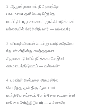
2. ஆருமற்றவனாய்‌ நீ அலைந்தே
பாவ உளை தனிலே அமிழ்ந்தே
மாய்ந்திடாது உன்னைத்‌ தூக்கி எடுத்தவர்‌
மந்தையில்‌ சேர்த்திடுவார்‌ — வல்லவரே
3. வியாதியினால்‌ நொந்து வாடுவதேனோ
நேயன்‌ கிறிஸ்து சுமந்ததனை
சிலுவை மீதினில்‌ தீர்த்ததாலே இனி
சுகமடைந்திடுவாய்‌ — வல்லவரே
4. பரனின்‌ அன்பதை அகமதிலே
சொரிந்து தன்‌ திரு ஆலயமாய்‌
மாற்றியே தம்மைப்‌ போல்‌ தேவ சாயலாக்கி
மகிமை சேர்த்திடுவார்‌ — வல்லவரே