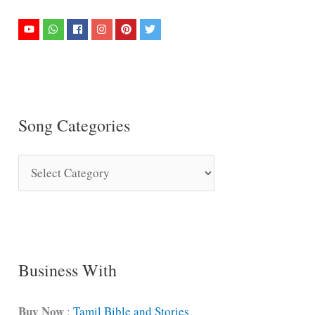
Song Categories
S
o
n
g
C
Business With
a
t
Buy Now
:
Tamil Bible and Stories