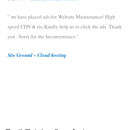
e
” we have placed ads for Website Maintenance/ High
g
speed CDN & etc.Kindly help us to click the ads .Thank
o
you . Sorry for the Inconvenience.”
r
i
Site Ground – Cloud hosting
e
s