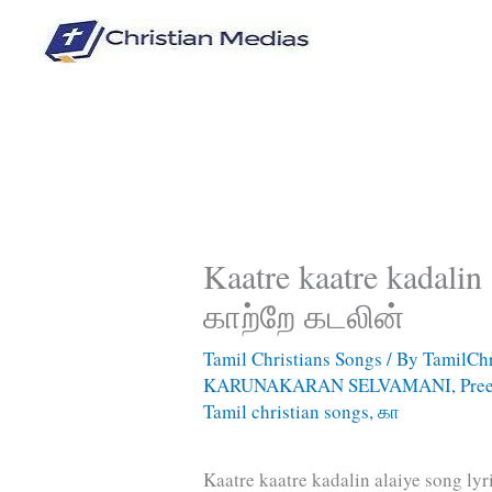
Skip
to
content
Kaatre kaatre kadalin
காற்றே கடலின்
Tamil Christians Songs
/ By
TamilChr
KARUNAKARAN SELVAMANI
,
Pre
Tamil christian songs
,
கா
Kaatre kaatre kadalin alaiye song ly