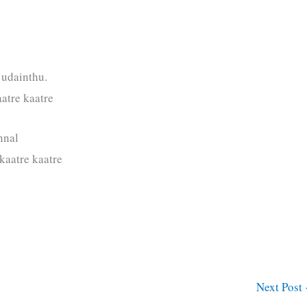
 udainthu.
aatre kaatre
nnal
kaatre kaatre
Next Post