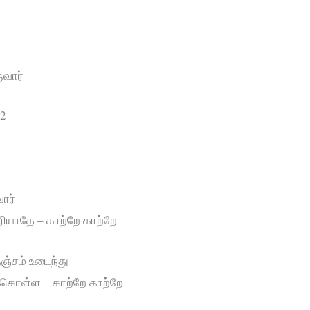
ுவார்
2
ார்
ரியாதே – காற்றே காற்றே
ஞ்சம் உடைந்து
ு கொள்ள – காற்றே காற்றே