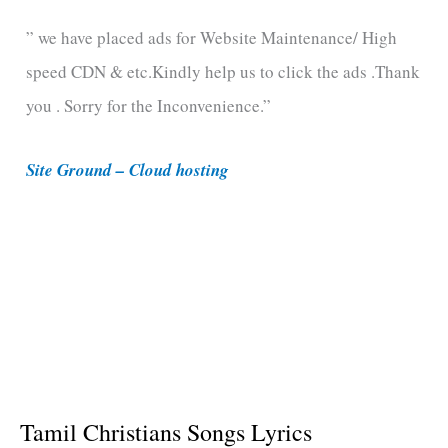
e
” we have placed ads for Website Maintenance/ High
g
speed CDN & etc.Kindly help us to click the ads .Thank
o
you . Sorry for the Inconvenience.”
r
i
Site Ground – Cloud hosting
e
s
Tamil Christians Songs Lyrics