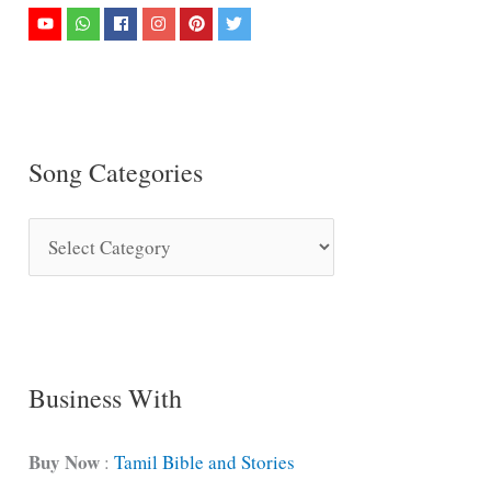
Song Categories
S
o
n
g
C
Business With
a
t
Buy Now
:
Tamil Bible and Stories