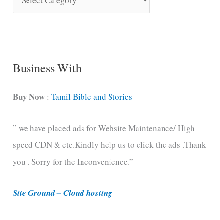
o
n
g
C
Business With
a
t
Buy Now
:
Tamil Bible and Stories
e
” we have placed ads for Website Maintenance/ High
g
speed CDN & etc.Kindly help us to click the ads .Thank
o
you . Sorry for the Inconvenience.”
r
i
Site Ground – Cloud hosting
e
s