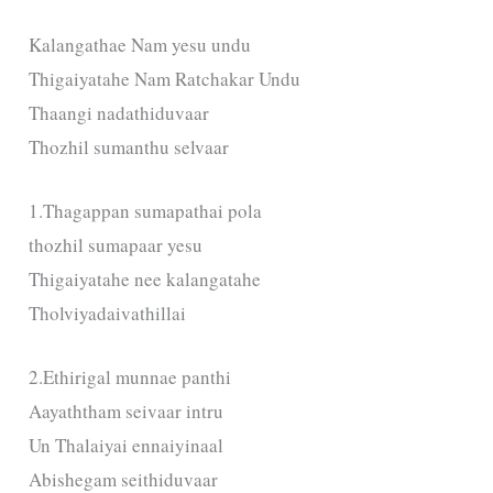
Kalangathae Nam yesu undu
Thigaiyatahe Nam Ratchakar Undu
Thaangi nadathiduvaar
Thozhil sumanthu selvaar
1.Thagappan sumapathai pola
thozhil sumapaar yesu
Thigaiyatahe nee kalangatahe
Tholviyadaivathillai
2.Ethirigal munnae panthi
Aayaththam seivaar intru
Un Thalaiyai ennaiyinaal
Abishegam seithiduvaar