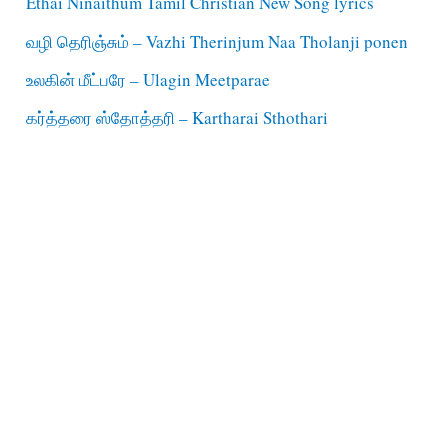
Ethai Ninaithum Tamil Christian New Song lyrics
வழி தெரிஞ்சும் – Vazhi Therinjum Naa Tholanji ponen
உலகின் மீட்பரே – Ulagin Meetparae
கர்த்தரை ஸ்தோத்தரி – Kartharai Sthothari