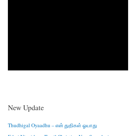
New Update
Thudhigal Oyaadhu – என் துதிகள் ஓயாது