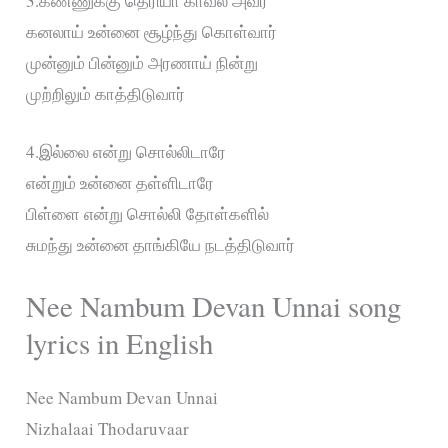
3.கண்ணுக்கு தெரியா காவல் அவர்
கனலாய் உன்னை சூழ்ந்து கொள்வார்
முன்னும் பின்னும் அரணாய் நின்று
முற்றிலும் காத்திடுவார்
4.இல்லை என்று சொல்லிடாரே
என்றும் உன்னை தள்ளிடாரே
பிள்ளை என்று சொல்லி தோள்களில்
சுமந்து உன்னை தாங்கியே நடத்திடுவார்
Nee Nambum Devan Unnai song
lyrics in English
Nee Nambum Devan Unnai
Nizhalaai Thodaruvaar