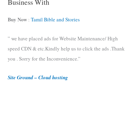
Business With
a
t
Buy Now
:
Tamil Bible and Stories
e
” we have placed ads for Website Maintenance/ High
g
speed CDN & etc.Kindly help us to click the ads .Thank
o
you . Sorry for the Inconvenience.”
r
i
Site Ground – Cloud hosting
e
s