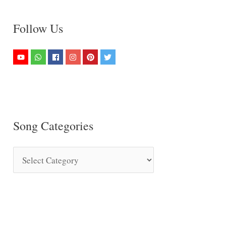
Follow Us
Song Categories
S
o
n
g
C