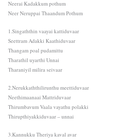
Neerai Kadakkum pothum
Neer Neruppai Thaandum Pothum
1.Singaththin vaayai kattiduvaar
Seettram Adakki Kaathiduvaar
Thangam poal pudamittu
Tharathil uyarthi Unnai
Tharaniyil milira seivaar
2.Nerukkaththilirunthu meettiduvaar
Neethimaanaai Mattriduvaar
Thirumbavum Vaala vayathu polakki
Thirupthiyakkiduvaar – unnai
3.Kannukku Theriya kaval avar