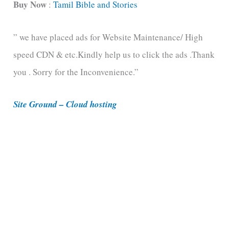
t
Buy Now
:
Tamil Bible and Stories
e
” we have placed ads for Website Maintenance/ High
g
speed CDN & etc.Kindly help us to click the ads .Thank
o
you . Sorry for the Inconvenience.”
r
i
Site Ground – Cloud hosting
e
s