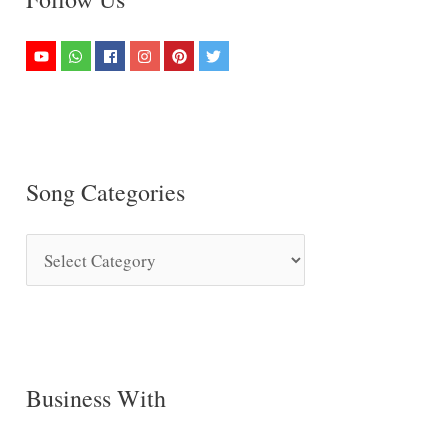
Song Categories
S
o
n
g
C
Business With
a