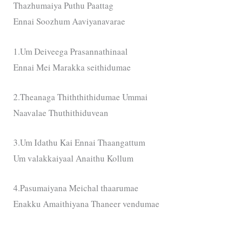
Thazhumaiya Puthu Paattag
Ennai Soozhum Aaviyanavarae
1.Um Deiveega Prasannathinaal
Ennai Mei Marakka seithidumae
2.Theanaga Thiththithidumae Ummai
Naavalae Thuthithiduvean
3.Um Idathu Kai Ennai Thaangattum
Um valakkaiyaal Anaithu Kollum
4.Pasumaiyana Meichal thaarumae
Enakku Amaithiyana Thaneer vendumae