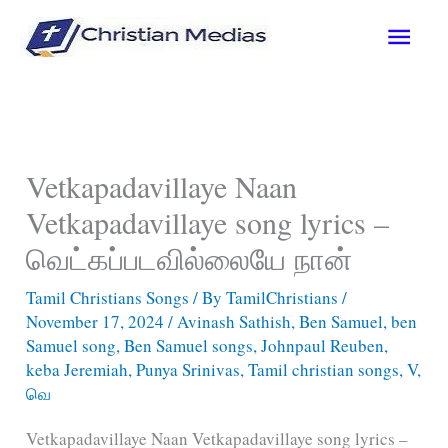
Skip
Main
to
content
Men
Vetkapadavillaye Naan
Vetkapadavillaye song lyrics –
வெட்கப்படவில்லையே நான்
Tamil Christians Songs
/ By
TamilChristians
/
November 17, 2024
/
Avinash Sathish
,
Ben Samuel
,
ben
Samuel song
,
Ben Samuel songs
,
Johnpaul Reuben
,
keba Jeremiah
,
Punya Srinivas
,
Tamil christian songs
,
V
,
வெ
Vetkapadavillaye Naan Vetkapadavillaye song lyrics –