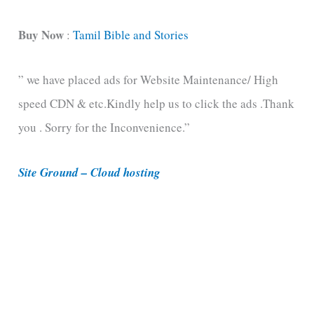
a
t
Buy Now
:
Tamil Bible and Stories
e
” we have placed ads for Website Maintenance/ High
g
speed CDN & etc.Kindly help us to click the ads .Thank
o
you . Sorry for the Inconvenience.”
r
i
Site Ground – Cloud hosting
e
s