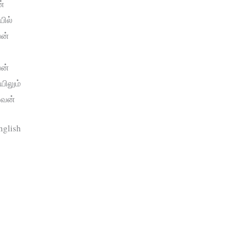
்
யில்
ேன்
்
ேன்
யிலும்
வேன்
nglish