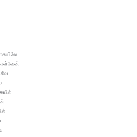
்கையிலே
கொள்வேன்
ிடவே
்
ையில்
ன்
ல்
்
வே