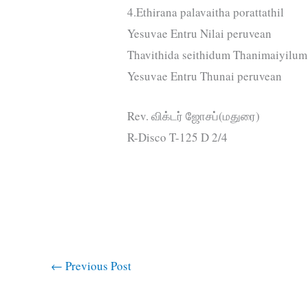
4.Ethirana palavaitha porattathil
Yesuvae Entru Nilai peruvean
Thavithida seithidum Thanimaiyilum
Yesuvae Entru Thunai peruvean
Rev. விக்டர் ஜோசப்(மதுரை)
R-Disco T-125 D 2/4
←
Previous Post