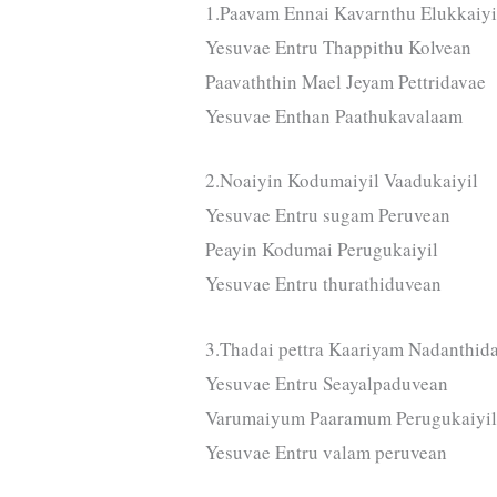
1.Paavam Ennai Kavarnthu Elukkaiyi
Yesuvae Entru Thappithu Kolvean
Paavaththin Mael Jeyam Pettridavae
Yesuvae Enthan Paathukavalaam
2.Noaiyin Kodumaiyil Vaadukaiyil
Yesuvae Entru sugam Peruvean
Peayin Kodumai Perugukaiyil
Yesuvae Entru thurathiduvean
3.Thadai pettra Kaariyam Nadanthid
Yesuvae Entru Seayalpaduvean
Varumaiyum Paaramum Perugukaiyi
Yesuvae Entru valam peruvean