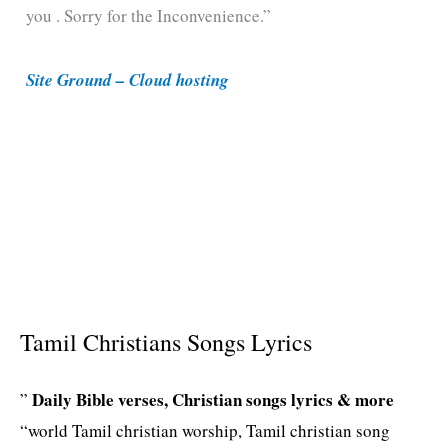
you . Sorry for the Inconvenience.”
r
i
Site Ground – Cloud hosting
e
s
Tamil Christians Songs Lyrics
Daily Bible verses, Christian songs lyrics & more
”
“world Tamil christian worship, Tamil christian song