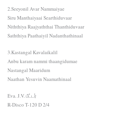
2.Seeyonil Avar Nammaiyae
Siru Manthaiyaai Searthiduvaar
Niththiya Raajyaththai Thanthiduvaar
Saththiya Paathaiyil Nadanthathinaal
3.Kastangal Kavalaikalil
Anbu karam nammi thaangidumae
Nastangal Maaridum
Naathan Yesuvin Naamathinaal
Eva. J.V. பீட்டர்
R-Disco T-120 D 2/4