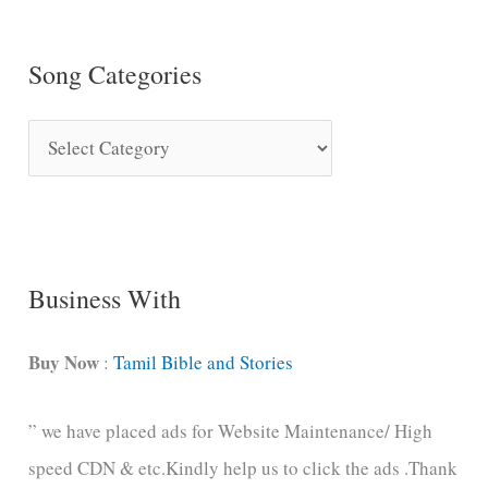
Song Categories
S
o
n
g
C
Business With
a
t
Buy Now
:
Tamil Bible and Stories
e
” we have placed ads for Website Maintenance/ High
g
speed CDN & etc.Kindly help us to click the ads .Thank
o