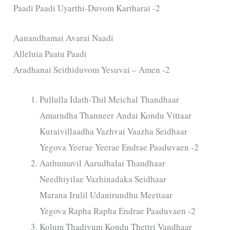
Paadi Paadi Uyarthi-Duvom Kartharai -2
Aanandhamai Avarai Naadi
Alleluia Paatu Paadi
Aradhanai Seithiduvom Yesuvai – Amen -2
Pullulla Idath-Thil Meichal Thandhaar
Amarndha Thanneer Andai Kondu Vittaar
Kuraivillaadha Vazhvai Vaazha Seidhaar
Yegova Yeerae Yeerae Endrae Paaduvaen -2
Aathumavil Aarudhalai Thandhaar
Needhiyilae Vazhinadaka Seidhaar
Marana Irulil Udanirundhu Meettaar
Yegova Rapha Rapha Endrae Paaduvaen -2
Kolum Thadiyum Kondu Thettri Vandhaar