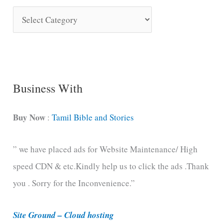
S
o
n
g
C
Business With
a
t
Buy Now
:
Tamil Bible and Stories
e
” we have placed ads for Website Maintenance/ High
g
speed CDN & etc.Kindly help us to click the ads .Thank
o
you . Sorry for the Inconvenience.”
r
i
Site Ground – Cloud hosting
e