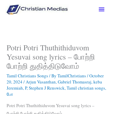
Skip
Main
to
content
Men
Potri Potri Thuthithiduvom
Yesuvai song lyrics – போற்றி
போற்றி துதித்திடுவோம்
Tamil Christians Songs
/ By
TamilChristians
/
October
20, 2024
/
Arjun Vasanthan
,
Gabriel Thomasraj
,
keba
Jeremiah
,
P
,
Stephen J Renswick
,
Tamil christian songs
,
போ
Potri Potri Thuthithiduvom Yesuvai song lyrics –
போற்றி போற்றி துதித்திடுவோம்