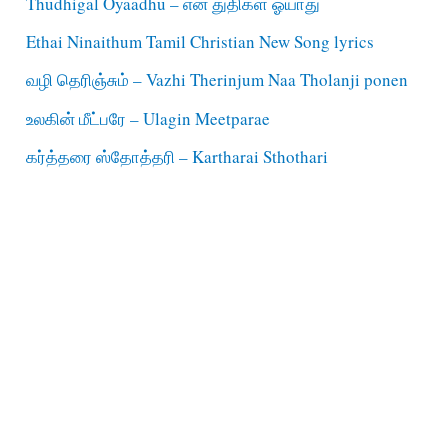
Thudhigal Oyaadhu – என் துதிகள் ஓயாது
Ethai Ninaithum Tamil Christian New Song lyrics
வழி தெரிஞ்சும் – Vazhi Therinjum Naa Tholanji ponen
உலகின் மீட்பரே – Ulagin Meetparae
கர்த்தரை ஸ்தோத்தரி – Kartharai Sthothari